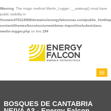
Warning
: The magic method Merlin_Logger::__wakeup() must have
public visibility in
/home/u470114008/domains/energyfalconsas.com/public_html/wp
content/themes/konstructonew/demo-import/includes/class-
merlin-logger.php
on line
194
BOSQUES DE CANTABRIA
NEIVA A3 - Energy Falcon